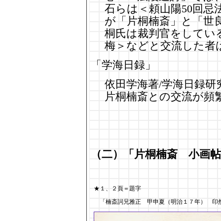
石らは＜頼山陽50回忌
が「片桐楠斎」と「世
桐氏は裁判官をしてい
梅＞などと交流した者
「学海日録」
依田学海著/学海日録研究
片桐楠斎との交流が頻
（二）「片桐楠斎 小画帖
★１、２頁＝題字
「楠斎詞兄雅正 甲申夏（明治１７年） 印