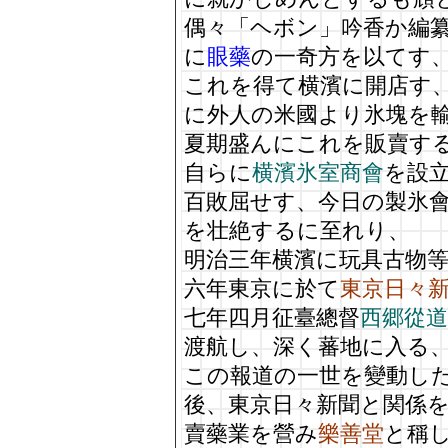
偶々「ヘボン」吟香か編
に
眼藥
の一奇方を以てす
これを得て横濱に開店す
に外人の米國より氷塊を
夏期盛んにこれを販賣す
自らに
横濱氷室商會
を設
百敗屈せす、今日の製氷
を壮絶するに至れり、
明治三年横濱に玩具古物
六年東京に於て
東京日々
七年四月征臺總督
西郷從道
渡航し、深く蕃地に入る
この報道の一世を變動し
後、東京日々新聞と関係
賣藥業を營み
樂善堂
と稱