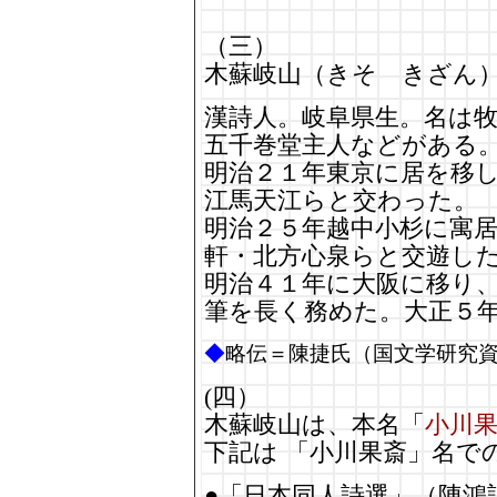
（三）
木蘇岐山（きそ きざん
漢詩人。岐阜県生。名は
五千巻堂主人などがある
明治２１年東京に居を移
江馬天江らと交わった。
明治２５年越中小杉に寓
軒・北方心泉らと交遊し
明治４１年に大阪に移り
筆を長く務めた。大正５年（
◆
略伝＝陳捷氏（国文学研究
(四）
木蘇岐山は、本名「
小川
下記は 「小川果斎」名で
●「日本同人詩選」（陳鴻