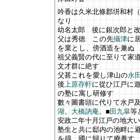
吟香は久米北條郡垪和村
なり
幼名太郎 後に銀次郎と
父は秀徳 この先
攝津
に
を業とし、傍酒造を兼ぬ
祖父義賢の代に至りて家
文才群に絶す
父甚これを愛し津山の
永
後
上原存軒
に從ひ江戸に
の塾に寓し研修す
數々圖書頭に代りて水戸
湖
、
大橋訥庵
、■
田九皐
等
安政二年十月江戸の地大
塾生と共に邸内の池畔に
を得、國に歸りて療養