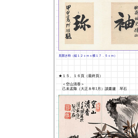
見開き時（縦１２ｃｍｘ横１７．５ｃｍ）
★１５、１６頁（最終頁）
＜空山清香＞
己未孟陬（大正８年1月）讀畫廬 琴石