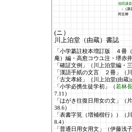
池田謙斎
↓（謙
岡玄卿
(ニ）
川上泊堂（由蔵）書誌
「小学纂註校本増訂版 ４冊
庵）編・高愈コウユ注・堺赤
「確証文例」（川上泊堂編・三
「漢語手紙の文言 ２冊」（川
「古文孝経」｛川上泊堂(由蔵)
「小学必携生徒学初」（
若林
7.11）
「はがき往復日用女の文」（
38.6）
「表書字筧（増補楷行））（
8.4）
「普通日用女用文」（伊藤浅子