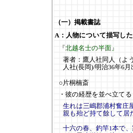
（一）掲載書誌
A：人物について描写し
『北越名士の半面』
著者：鷹人社同人（よう
人社(長岡)/明治36年6
○片桐楠斎
・彼の経歴を並べ立てる
生れは三嶋郡浦村奮庄
親も殆ど持て餘して居
十六の春、釣竿1本で