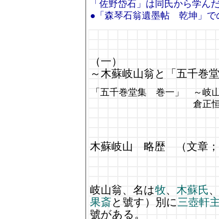
「佐野岱石」は同氏から学ん
●「森琴石翁遺墨帖 乾坤」で
（一）
～木蘇岐山翁と「五千巻
「五千巻堂集 巻一」 ～岐
倉正
木蘇岐山 略歴 （文章；
岐山翁、名は
牧
、
木蘇氏
果斎
と號す）別に
三壺軒
號がある。