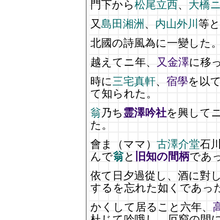
門下から
松尾立西
、
大橋
又
島田湘洲
、
内山外川
等
北國の詩風為に一變した
越えてニ年、
又金澤
に移
時に
三宅真軒
、
宿學
を以
て知られた。
翁
乃ち
霊澤吟社
を興して
た。
會ま（ママ）
古澤介堂
石
んで
翁
と
旧知の間柄
であ
依て日夕過從し、酒に對
するを忘れた如くであっ
かくして居ること六年、
杜じて吟哦し、厄窮の間