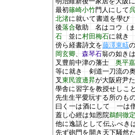
明治維新後一家居を大阪
最初
篠崎小竹
門人にして
北渚
に就いて書道を學び
後
落合
敬助 名はコウ（
石
並に
村田梅石
に就き
傍ら経書詩文を
藤澤東畡
岡玄卿
、
森琴石
翁の如き
叉豊前中津の藩士
奥平
等に就き 剣道一刀流の
叉
東民渡邊昇
が大阪府尹
學舎に習字を教授せしこ
先生生平愛玩する所のも
曰く一は酒にして 一は
蓋し心經は知恩院
鵜飼徹
他に逸話として伝ふべき
先ず砲門を開き天下騒然