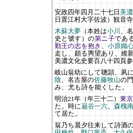
安政四年四月二十七日
美濃
日置江村大字佐波）観音
木蘇大夢
（本姓は
小川
、
史と號す）の
第ニ子
であ
勤王の志を抱き
、
小原鐵
走し、頗る輿望あり、維
美濃文化史要百八十四頁参
岐山翁幼にして聰頴、夙
陰
、名古屋の
佐藤牧山
の
み、尤も詩を能くした。
明治21年（年三十二）
東京
た。時に
巌谷一六
、
森槐
て居た。
翁乃ち晨夕往来して詩酒
田種竹
、
野口寧斎
、
大久保