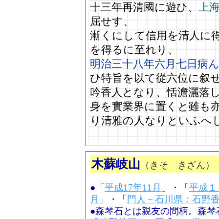
十三年再清國に遊ひ、
上
屈せす、
漸くにして信用を清人に
を得るに至れり、
明治三十八年六月七日病
ひ特旨を以て從六位に叙
吟香人となり、恬澹灑落
身を實業界に置くと雖も
り清雅の人なりといふへ
木蘇岐山
（きそ きざん）
●「
平成17年11月
」・「
平成１
月
」・「
門人－石川県：石野
●森琴石とは親友の間柄。森琴