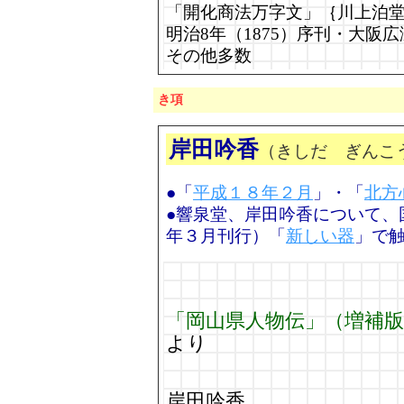
「開化商法万字文」｛川上泊
明治8年（1875）序刊・大阪
その他多数
き項
岸田吟香
（きしだ ぎんこ
●「
平成１８年２月
」・「
北方
●響泉堂、岸田吟香について、
年３月刊行）「
新しい器
」で
「岡山県人物伝」（増補版
より
岸田吟香