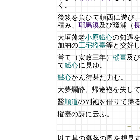
く。
後笈を負ひて鎮西に遊び
積み、
耶馬溪
及び瓊浦（
大垣藩老
小原鐵心
の知遇
加納の
三宅樅臺
等と交好
嘗て（安政三年）
樅臺
及
て
鐵心
に見ゆ。
鐵心
かん待甚だ力む。
大夢爛酔、帰途袍を失し
醫
順道
の副袍を借りて帰
樅臺の詩に云ふ。
－ 
以て其の磊落の風を想見