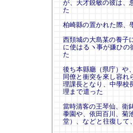
が、天才鋭敏の彼は、
た
柏崎縣の置かれた際、
西頚城の大島某の養子
に使はるヽ事が嫌ひの
た
後ち本縣廳（県庁）や
同僚と衝突を來し容れ
理課長となり、中學校
理まで遣った
當時清客の王琴仙、衛
黍園や、依田百川、菊
堂）、などと往復して