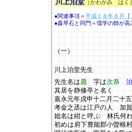
川上泊堂
（かわかみ はく
●関連事項＝
平成１８年８月【
●森琴石と同門＝儒学の師が高
（一）
川上泊堂先生
先生名は
愿
字は
次恭
其居を静修亭と名く
嘉永元年戌申十二月二十
考金之丞は江戸の人 加
妣名は紺と呼ぶ 林氏何
初めは府下豊能郡小曽根