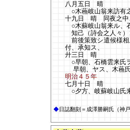
八月五日 晴
○木蘓岐山翁来訪有
十九日 晴 同夜之中
○木蘇岐山翁来ル、
知己（詩会之人々）
前後策致シ遣候様相
付、承知ス、
廾三日 晴
○早朝、石橋雲来氏
早朝、ヤス、木蘓氏
明治４５年
七月十日 晴
○夕方、岐蘇岐山氏
◆
日誌翻刻＝成澤勝嗣氏（神