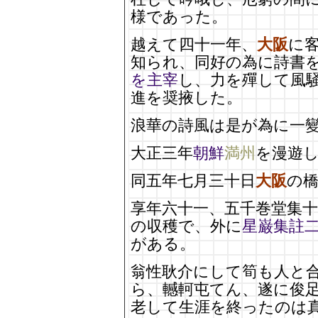
様であった。
越えて四十一年、
大阪
に
知られ、同好の為に詩書
を主宰
し、力を殫して風
進を奨掖した。
浪華の詩風は是が為に一
大正三年
朝鮮
満州
を漫遊
同五年七月三十日
大阪
の
享年六十一、五千巻堂集
の収穫で、外に
星巌集註
がある。
翁性耿介にして筍も人と
ら、轗軻屯てん、遂に俊
老して生涯を終ったのは