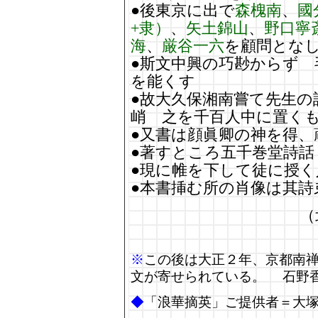
●後東京に出で
森槐南
、
國
+隶）
、
矢土錦山
、
野口寧
海
、
厳谷一六
を顧問とな
●斯文中興の巧尠からず
を能くす
●故大久保湘南嘗て先生の
峭 之を千百人中に置く
●又書は顔眞卿の神を得
●著すところ五千巻堂詩話
●現に帷を下して徒に授く
●本書挿む所の肖像は其詩
（
※
この後は大正２年、京都南
文が寄せられている。 石野
◆
「浪華摘英」ご提供者＝大