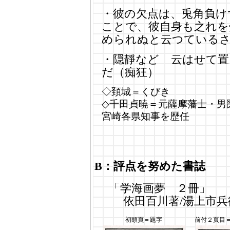
・彼の欠点は、兎角負け
ことで、彼自身も之れを
められぬと云つている
・隠靜などゝ云はせて置
だ（痴狂）
◇頚城＝くびき
◇千田貞暁＝元薩摩藩士・男
宮崎各県知事を歴任
B：評点を努めた書誌
「学海画夢 ２冊」
依田百川著/湯上市兵
初頭頁＝題字
前付２頁目