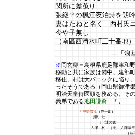
関所に差蒐り
張継？の楓江夜泊詩を朗
妻はたねと名く 西村氏
今や子無し
（南區西清水町三十番地）
―「浪
※
岡玄卿＝島根県鹿足郡津和
移動と共に家族は備中、建部町
移住、村は大パニックに陥り
ったそうである（岡山県御津
明治天皇侍医頭を務める。そ
義弟である
池田謙斎
＊
。
＊中野雪江
（静一郎）
（妻）辻
↓（辻の妹）
入澤 杖・（夫）
入澤恭平
↓（恭