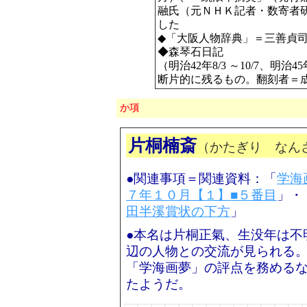
融氏（元ＮＨＫ記者・数寄者
した
◆「大阪人物辞典」＝三善貞司
◆森琴石日記
（明治42年8/3 ～10/7、明治45
断片的に残るもの。翻刻者＝
か項
片桐楠斎
（かたぎり なん
●関連事項＝関連資料：「
学海
７年１０月【１】■５番目
」・
田半溪賞状の下方
」
●本名は片桐正氣、生没年は不
辺の人物との交流が見られる
「学海画夢」の評点を務める
たようだ。