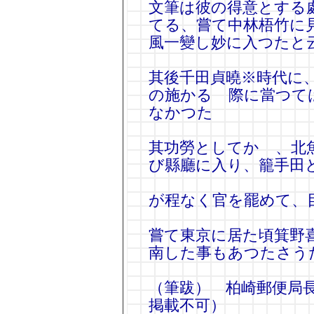
文筆は彼の得意とする
てる、嘗て中林梧竹に
風一變し妙に入つたと
其後千田貞曉※時代に
の施かるゝ際に當つて
なかつた
其功勞としてかゝ、北
び縣廳に入り、籠手田
が程なく官を罷めて、
嘗て東京に居た頃箕野
南した事もあつたさう
（筆跋） 柏崎郵便局
掲載不可）