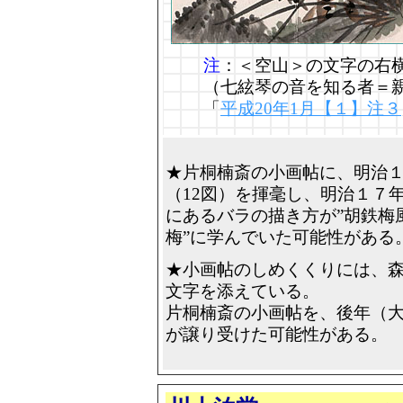
注
：＜空山＞の文字の右横
（七絃琴の音を知る者＝
「
平成20年1月【１】注３
★片桐楠斎の小画帖に、明治
（12図）を揮毫し、明治１７
にあるバラの描き方が”胡鉄梅
梅”に学んでいた可能性がある
★小画帖のしめくくりには、
文字を添えている。
片桐楠斎の小画帖を、後年（大
が譲り受けた可能性がある。