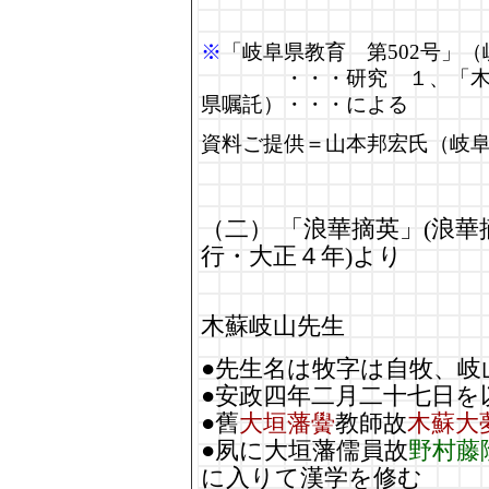
※
「岐阜県教育 第502号」（
・・・研究 １、「木蘇岐
県嘱託）・・・による
資料ご提供＝山本邦宏氏（岐
（二） 「浪華摘英」(浪
行・大正４年)より
木蘇岐山先生
●先生名は牧字は自牧、岐
●安政四年二月二十七日を
●舊
大垣藩黌
教師故
木蘇大
●夙に大垣藩儒員故
野村藤
に入りて漢学を修む