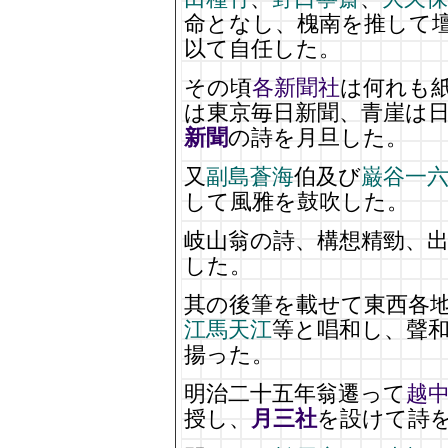
命となし、槐南を推して
以て自任した。
その頃
各新聞社
は何れも
は東京毎日新聞、青崖は
新聞
の詩を月旦した。
又
副島蒼海
伯及び
巌谷一
して風雅を鼓吹した。
岐山翁の詩、構想精勁、
した。
其の後筆を載せて東西各
江馬天江
等と唱和し、聲和
揚った。
明治二十五年翁遷って
越
授し、
月三社
を設けて詩