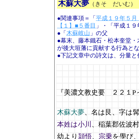
木蘇大夢
（きそ だいむ）
●関連事項＝「
平成１９年５月
【１】■５番目
」・「平成１９
●「
木蘇岐山
」の父
●幕末、藤本鐵石・松本奎堂・
が後大垣藩に貢献する行為と
●下記文章中の詩文は、分量と
『美濃文教史要 ２２１P
木蘇大夢
、名は艮、字は
本姓は小川
、稲葉郡佐波
幼より
頴悟
、
宗乗
を學び