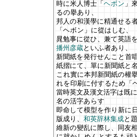
時に米人博士「
ヘボン
」
るの擧あり、
邦人の和漢學に精通せる
「ヘボン」に從はしむ、
晁勉事に從ひ、兼て英語
播州彦蔵
といふ者あり、
新聞紙を発行せんこと首
紙摺にて、單に新聞紙と
これ實に本邦新聞紙の權
れを印刷に付するため「
當時英文及漢文活字は既
名の活字あらす
即命して模型を作り新に
版成り、
和英辞林集成
と
維新の變乱に際し、同友
に就かしめんとするも頑