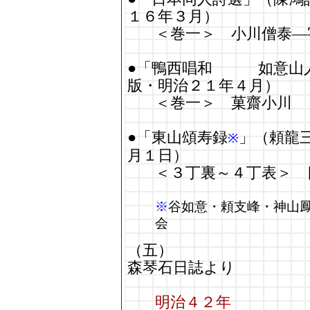
１６年３月）
＜巻一＞ 小川僧泰
●「鴨西唱和 如意山人
版・明治２１年４月）
＜巻一＞ 菓齋小川
●「東山頌寿録
」（頼龍
※
月１日）
＜３丁裏～４丁表＞ 
※
谷如意・頼支峰・神山
会
（五）
森琴石日誌より
明治４２年