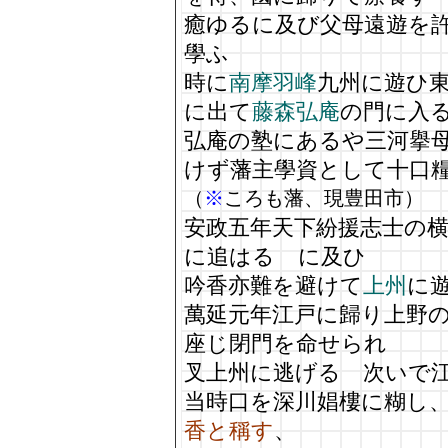
癒ゆるに及び父母遠遊を
學ふ
時に
南摩羽峰
九州に遊ひ
に出て
藤森弘庵
の門に入
弘庵の塾にあるや三河擧
けず藩主學資として十口
（
※
ころも藩、現豊田市）
安政五年天下紛援志士の
に追はるゝに及ひ
吟香亦難を避けて
上州
に
萬延元年江戸に歸り上野
座じ閉門を命せられ
叉上州に逃げる 次いで
当時口を深川娼樓に糊し
香と稱す
、