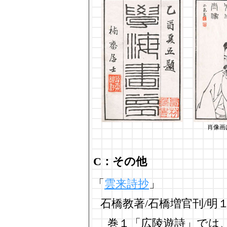
肖像画
C：その他
「
雲来詩抄
」
石橋教著/石橋増官刊/明
巻１「広陵遊詩」では