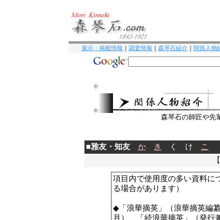
展示・掲載情報
｜
調査情報
｜
森琴石紹介
｜
関係人物
森琴石の師匠や先
■
雅友・知友
か
き
く け
こ
項目内で使用度の多い資料に
る場合があります）
◆「浪華摘英」（浪華摘英編
月）、「続浪華摘英」（発行