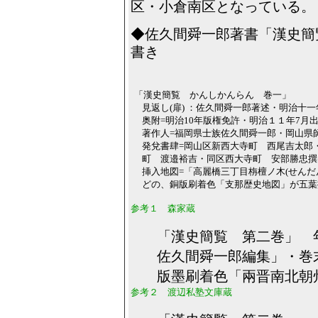
区・小倉南区となっている。
◆佐久間舜一郎著書「漢史簡
書き
「漢史簡覧 かんしかんらん 巻一」
見返し(扉) ：佐久間舜一郎著述・明治十
奥附=明治10年版権免許・明治１１年7月
著作人=福岡県士族佐久間舜一郎・岡山県
発兌書肆=岡山区新西大寺町 西尾吉太郎
町 渡邉裕吉・同区西大寺町 安部勝忠撰
挿入地図=「高麗橋三丁目栴檀ノ木(せん
どの、銅版刷着色「支那歴史地図」が五葉
参考１ 森家蔵
「漢史簡覧 第二巻」
佐久間舜一郎編集」・
版墨刷着色「兩晋南北朝
参考２
渡辺私塾文庫蔵