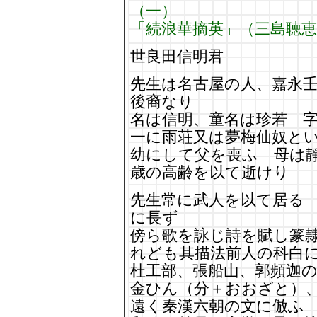
（一）
「続浪華摘英」（三島聴
世良田信明君
先生は名古屋の人、嘉
後裔なり
名は信明、童名は珍若 
一に雨荘又は夢梅仙奴と
幼にして父を喪ふ 母は
歳の高齢を以て逝けり
先生常に武人を以て居る
に長ず
傍ら歌を詠じ詩を賦し篆
れども其描法前人の科白
杜工部、張船山、郭頻迦
金ひん（分＋おおざと）
遠く秦漢六朝の文に倣ふ