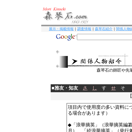
展示・掲載情報
｜
調査情報
｜
森琴石紹介
｜
関係人物
森琴石の師匠や先
■
雅友・知友
さ
し
す
せ
そ
項目内で使用度の多い資料に
る場合があります）
◆「浪華摘英」（浪華摘英編
月）、「続浪華摘英」（発行