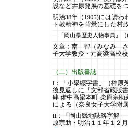
設など井原発展の基礎を
明治38年（1905)には
ト教精神を背景にした村
―「岡山県歴史人物事典」（
文章：南 智（みなみ 
子大学教授・元高梁高校校
（二）出版書誌
I：「小學綴字書」（榊原
後見返しに「文部省藏版書籍
肆 備中高梁本町 柴原宗助藏版
による（奈良女子大学附
II：「岡山縣地誌略字解
原宗助・明治１１年１２月