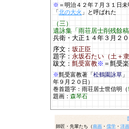
※
＝明治４２年７月３１日未
「
北の大火
」と呼ばれた
（三）
遺詠集「雨荘居士削残餘稿
兵衛・大正１４年３月２０
序文：
坂正臣
題字：
永坂石たい（土＋
跋文：
氈受富教
※
＝氈受楽
※
氈受富教著「
松鶴園詠草
」
年９月２０日）
巻首題字：雨荘居士世信明（
題画：
森琴石
師匠・先輩たち（
南画
・
儒学
・
洋