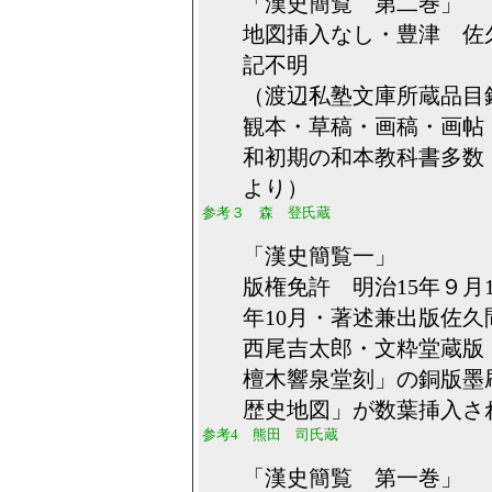
「漢史簡覧 第二巻」
地図挿入なし・豊津 佐
記不明
（渡辺私塾文庫所蔵品目
観本・草稿・画稿・画帖 
和初期の和本教科書多数
より）
参考３ 森 登氏蔵
「漢史簡覧一」
版権免許 明治15年９月1
年10月・著述兼出版佐久
西尾吉太郎・文粋堂蔵版
檀木響泉堂刻」の銅版墨
歴史地図」が数葉挿入さ
参考4 熊田 司氏蔵
「漢史簡覧 第一巻」