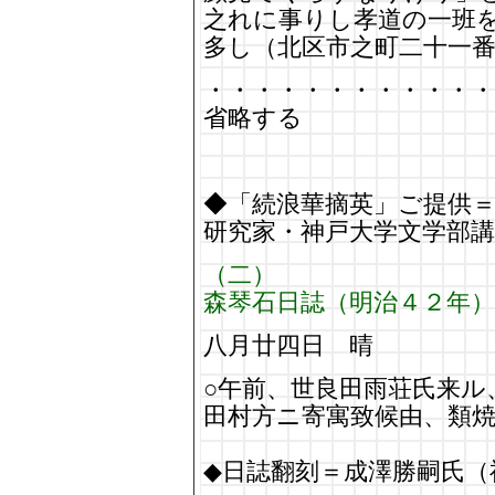
之れに事りし孝道の一班
多し（北区市之町二十一
・・・・・・・・・・・
省略する
◆「続浪華摘英」ご提供
研究家・神戸大学文学部講
（二）
森琴石日誌（明治４２年）
八月廿四日 晴
○午前、世良田雨荘氏来ル
田村方ニ寄寓致候由、類
◆日誌翻刻＝成澤勝嗣氏（