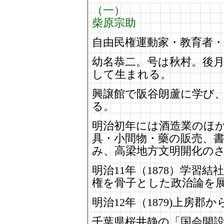
（一）
柴原宗助
自由民権運動家・教育者・
幼名恭二。号は秋村。後
して生まれる。
興譲館で阪谷朗蘆に学び
る。
明治初年には酒造業のほ
具・小間物・藥の販売、
み、高梁地方文明開化の
明治11年（1878）学習
権を骨子とした政治論を
明治12年（1879)上房
千葉県桜井静の「国会開