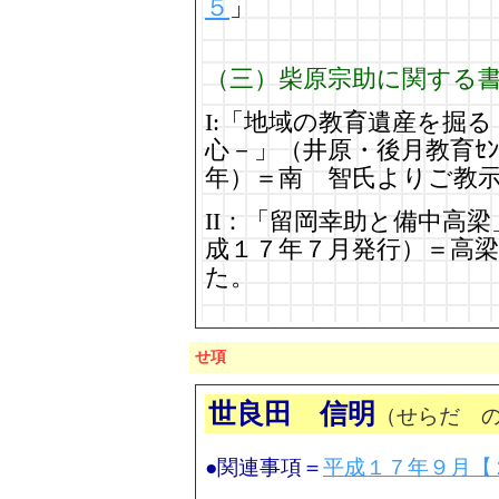
５
」
（三）柴原宗助に関する
I:「地域の教育遺産を掘
心－」（井原・後月教育ｾ
年）＝南 智氏よりご教
II：「留岡幸助と備中高
成１７年７月発行）＝高
た。
せ項
世良田 信明
（せらだ 
●関連事項＝
平成１７年９月【