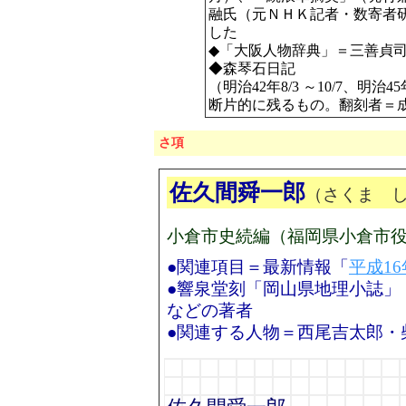
融氏（元ＮＨＫ記者・数寄者
した
◆「大阪人物辞典」＝三善貞司
◆森琴石日記
（明治42年8/3 ～10/7、明治45
断片的に残るもの。翻刻者＝
さ項
佐久間舜一郎
（さくま 
小倉市史続編（福岡県小倉市役所
●関連項目＝最新情報「
平成16
●響泉堂刻「岡山県地理小誌」
などの著者
●関連する人物＝西尾吉太郎・