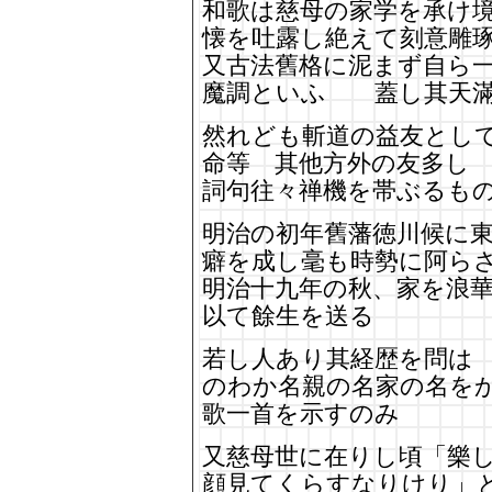
和歌は慈母の家学を承け
懐を吐露し絶えて刻意雕
又古法舊格に泥まず自ら
魔調といふ 蓋し其天滿
然れども斬道の益友とし
命等 其他方外の友多し
詞句往々禅機を帯ぶるも
明治の初年舊藩徳川候に
癖を成し毫も時勢に阿ら
明治十九年の秋、家を浪
以て餘生を送る
若し人あり其経歴を問は
のわか名親の名家の名を
歌一首を示すのみ
又慈母世に在りし頃「樂
顔見てくらすなりけり」