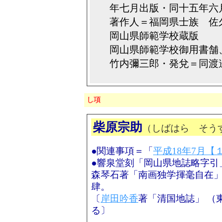
年七月出版・同十五年六
著作人＝福岡県士族 佐
岡山県師範学校蔵版
岡山県師範学校御用書舗
竹内彌三郎・発兌＝同渡
し項
柴原宗助
（しばはら そう
●関連事項＝「
平成18年7月【
●響泉堂刻「岡山県地誌略字引
森琴石著「南画独学揮毫自在
肆。
〔
岸田吟香
著「清国地誌」 （
る〕