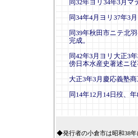
同32年ヨリ34年3月
同34年4月ヨリ37年
同39年秋田市ニテ北羽
完成。
同42年3月ヨリ大正3
傍日本水産史著述ニ従
大正3年3月慶応義塾
同14年12月14日歿、年
◆発行者の小倉市は昭和38