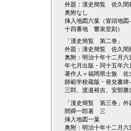
外題：漢史簡覧 佐久間
奥附なし
挿入地図六葉（冒頭地図
十四番地 響泉堂刻）
「漢史簡覧 第二巻」
外題：漢史簡覧 佐久間
奥附：明治十年十二月六
年七月出版・同十五年六
著作人＝福岡県士族 佐
師範学校蔵版・発兌書肆
三郎、渡邉裕吉、安部勝
「漢史簡覧 第三巻」外
間舜一郎著 三
挿入地図一葉
奥附：明治十年十二月六