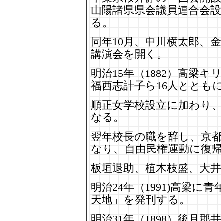
山陽諸県県会議員連合会
る。
同年10月、中川横太郎、
講演会を開く。
明治15年（1882）高梁
福西志計子ら16人ととも
順正女学校設立に加わり、明
なる。
翌年校長の職を辞し、京
なり、自由民権運動に復
板垣退助、植木枝盛、大
明治24年（1991)高梁
天地」を発刊する。
明治31年（1898）後月