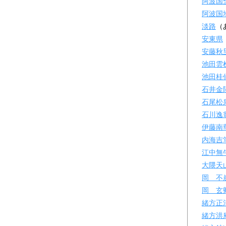
阿波国
阿波国
淡路
（
安東県
安藤秋
池田雲
池田桂
石井金
石尾松
石川逸
伊藤南
内海吉
江中無
大隈天
岡 不
岡 玄
緒方正
緒方洪