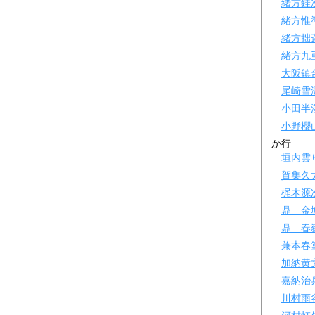
緒方銈
緒方惟
緒方拙
緒方九
大阪鎮
尾崎雪
小田半
小野櫻
か行
垣内雲
賀集久
梶木源
鼎 金
鼎 春
兼本春
加納黄
嘉納治
川村雨