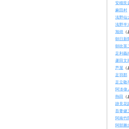
安積艮
麻田村
浅野仙
浅野半
旭焼
（
朝日新
朝吹英
足利義
蘆田文
芦屋
（
足羽郡
足立敬
阿淡偉
熱田
（
跡見花
吾妻健
阿南竹
阿部勝