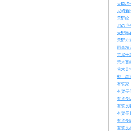
天岡均
尼崎新
天野皎
尼の毛
天野嗽
天野方
雨森精
荒尾千
荒木寛
荒木見
墾 鉄
有賀家
有賀長
有賀長
有賀長
有賀長
有賀長
有賀長