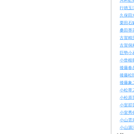
河村虹
行徳玉
久保田
栗田石
桑田墨
古賀精
古賀侗
巨勢小
小曾根
後藤春
後藤松
後藤象
小松帯
小松原
小室翆
小室秀
小山雲
小山源