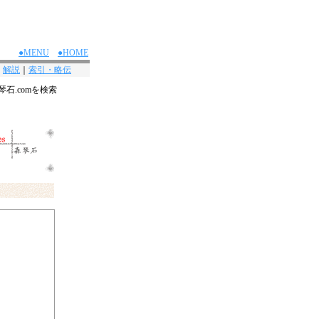
●MENU
●HOME
｜
解説
｜
索引・略伝
琴石.comを検索