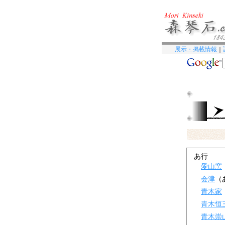
展示・掲載情報
｜
あ行
愛山窯
会津
（
青木家
青木恒
青木崇