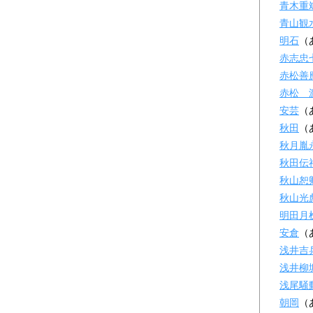
青木重
青山観
明石
（
赤志忠
赤松善
赤松 
安芸
（
秋田
（
秋月胤
秋田伝
秋山恕
秋山光
明田月
安倉
（
浅井吉
浅井柳
浅尾騒
朝岡
（