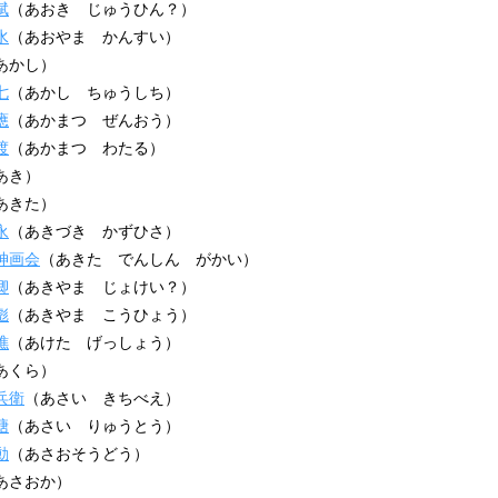
斌
（あおき じゅうひん？）
水
（あおやま かんすい）
あかし）
七
（あかし ちゅうしち）
應
（あかまつ ぜんおう）
渡
（あかまつ わたる）
あき）
あきた）
永
（あきづき かずひさ）
神画会
（あきた でんしん がかい）
卿
（あきやま じょけい？）
彪
（あきやま こうひょう）
樵
（あけた げっしょう）
あくら）
兵衛
（あさい きちべえ）
塘
（あさい りゅうとう）
動
（あさおそうどう）
あさおか）