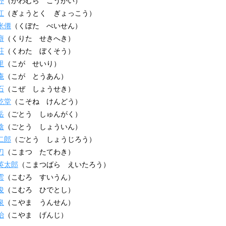
外
（かわむら こうがい）
江
（ぎょうとく ぎょっこう）
米僊
（くぼた べいせん）
癖
（くりた せきへき）
荘
（くわた ぼくそう）
里
（こが せいり）
庵
（こが とうあん）
石
（こぜ しょうせき）
乾堂
（こそね けんどう）
岳
（ごとう しゅんがく）
陰
（ごとう しょういん）
二郎
（ごとう しょうじろう）
刀
（こまつ たてわき）
英太郎
（こまつばら えいたろう）
雲
（こむろ すいうん）
俊
（こむろ ひでとし）
泉
（こやま うんせん）
治
（こやま げんじ）