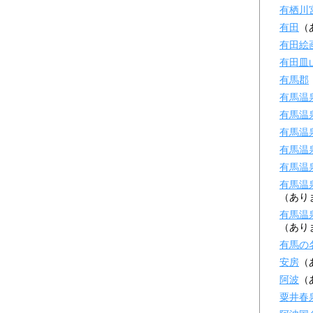
有栖川
有田
（
有田絵
有田皿
有馬郡
有馬温
有馬温
有馬温
有馬温
有馬温
有馬温
（あり
有馬温
（あり
有馬の
安房
（
阿波
（
粟井春