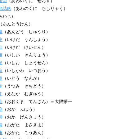
全図
（あわのくに ぜんず）
地誌略
（あわのくに ちしりゃく）
あわじ）
（あんとうけん）
里
（あんどう しゅうり）
樵
（いけだ うんしょう）
仙
（いけだ けいせん）
陵
（いしい きんりょう）
泉
（いしお しょうせん）
翁
（いしかわ いつおう）
華
（いとう なんが）
堂
（うつみ きちどう）
牛
（えなか むぎゅう）
山
（おおくま てんざん）＝大隈栄一
崩
（おか ふほう）
卿
（おか げんきょう）
清
（おがた まさきよ）
庵
（おがた こうあん）