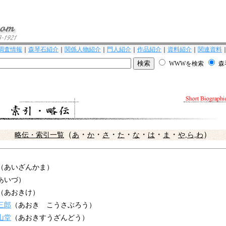
調査情報
｜
森琴石紹介
｜
関係人物紹介
｜
門人紹介
｜
作品紹介
｜
資料紹介
｜
関連資料
WWWを検索
森
（
・
・
・
・
・
・
・
）
略伝・索引一覧
あ
か
さ
た
な
は
ま
や,ら,わ
（あいざんかま）
あいづ）
（あおきけ）
三郎
（あおき こうさぶろう）
山堂
（あおきすうざんどう）