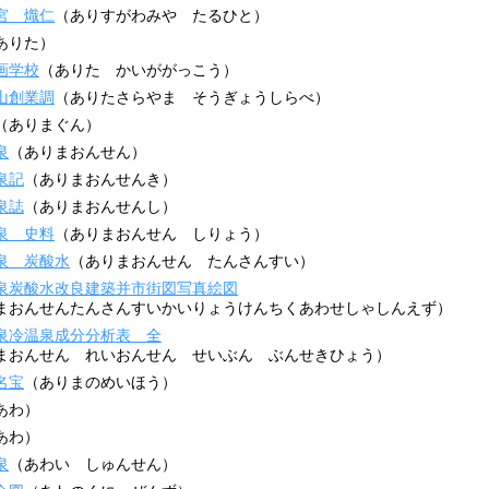
宮 熾仁
（ありすがわみや たるひと）
ありた）
画学校
（ありた かいががっこう）
山創業調
（ありたさらやま そうぎょうしらべ）
（ありまぐん）
泉
（ありまおんせん）
泉記
（ありまおんせんき）
泉誌
（ありまおんせんし）
泉 史料
（ありまおんせん しりょう）
泉 炭酸水
（ありまおんせん たんさんすい）
泉炭酸水改良建築并市街図写真絵図
まおんせんたんさんすいかいりょうけんちくあわせしゃしんえず）
泉冷温泉成分分析表 全
まおんせん れいおんせん せいぶん ぶんせきひょう）
名宝
（ありまのめいほう）
あわ）
あわ）
泉
（あわい しゅんせん）