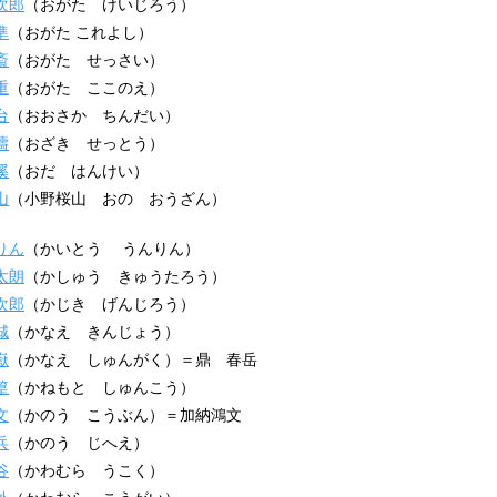
次郎
（おがた けいじろう）
準
（おがた これよし）
斎
（おがた せっさい）
重
（おがた ここのえ）
台
（おおさか ちんだい）
濤
（おざき せっとう）
溪
（おだ はんけい）
山
（小野桜山 おの おうざん）
りん
（かいとう うんりん）
太朗
（かしゅう きゅうたろう）
次郎
（かじき げんじろう）
城
（かなえ きんじょう）
嶽
（かなえ しゅんがく）＝鼎 春岳
篁
（かねもと しゅんこう）
文
（かのう こうぶん）＝加納鴻文
兵
（かのう じへえ）
谷
（かわむら うこく）