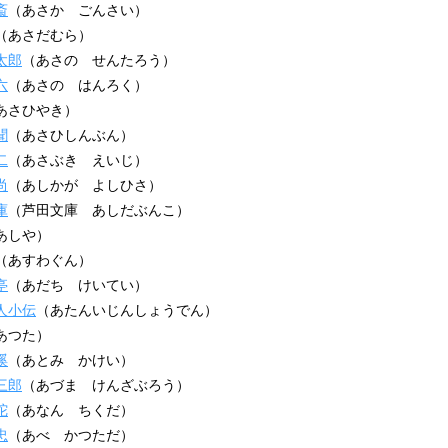
斎
（あさか ごんさい）
（あさだむら）
太郎
（あさの せんたろう）
六
（あさの はんろく）
あさひやき）
聞
（あさひしんぶん）
二
（あさぶき えいじ）
尚
（あしかが よしひさ）
庫
（芦田文庫 あしだぶんこ）
あしや）
（あすわぐん）
亭
（あだち けいてい）
人小伝
（あたんいじんしょうでん）
あつた）
蹊
（あとみ かけい）
三郎
（あづま けんざぶろう）
陀
（あなん ちくだ）
忠
（あべ かつただ）