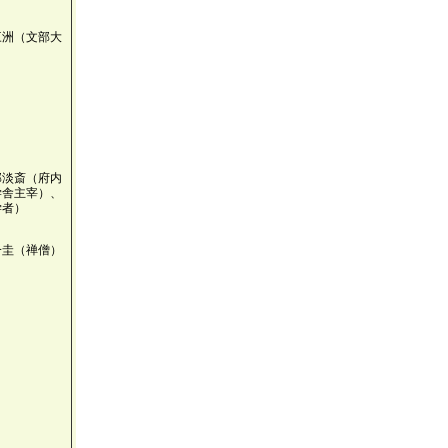
三洲（文部大
部淡斎（府内
学舎主宰）、
学者）
一圭（禅僧）