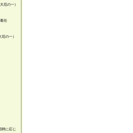
三大厄の一）
田着任
大厄の一）
招聘に応じ