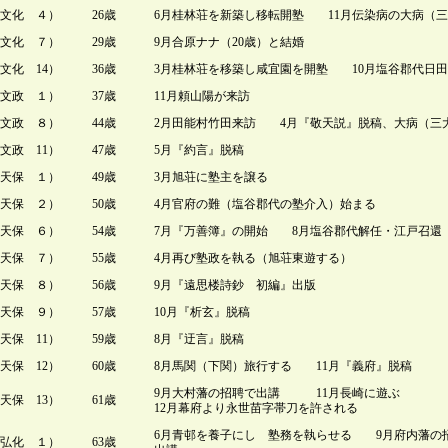
文化 ４）
26歳
6月桂林荘を新築し移転開塾 11月伝染病の大病（
文化 ７）
29歳
9月合原ナナ（20歳）と結婚
文化 14）
36歳
3月桂林荘を移築し咸宜園を開塾 10月塩谷郡代日
文政 １）
37歳
11月頼山陽が来訪
文政 ８）
44歳
2月田能村竹田来訪 4月『敬天説』脱稿、大病（三
文政 11）
47歳
5月『約言』脱稿
天保 １）
49歳
3月旭荘に塾主を譲る
天保 ２）
50歳
4月官府の難（塩谷郡代の塾介入）始まる
天保 ６）
54歳
7月『万善簿』の開始 8月塩谷郡代解任・江戸召還
天保 ７）
55歳
4月再び塾政を執る（旭荘東遊する）
天保 ８）
56歳
9月『遠思楼詩鈔 初編』出版
天保 ９）
57歳
10月『析玄』脱稿
天保 11）
59歳
8月『迂言』脱稿
天保 12）
60歳
8月馬関（下関）旅行する 11月『義府』脱稿
9月大村藩の招聘で出講 11月長崎に遊ぶ
天保 13）
61歳
12月幕府より永世苗字帯刀を許される
6月青邨を養子にし 塾務を執らせる 9月府内藩の
弘化 １）
63歳