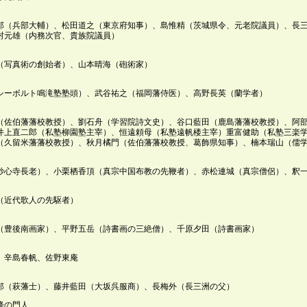
郎（兵部大輔）、松田道之（東京府知事）、島惟精（茨城県令、元老院議員）、長
村元雄（内務次官、貴族院議員）
（写真術の創始者）、山本晴海（砲術家）
シーボルト鳴滝塾塾頭）、武谷祐之（福岡藩侍医）、高野長英（蘭学者）
（佐伯藩藩校教授）、劉石舟（学習院詩文史）、谷口藍田（鹿島藩藩校教授）、阿
井上直二郎（私塾柳園塾主宰）、恒遠頼母（私塾遠帆楼主宰）重富健助（私塾三楽
（久留米藩藩校教授）、秋月橘門（佐伯藩藩校教授、葛飾県知事）、楠本瑞山（儒
妙心寺長老）、小栗栖香頂（真宗中国布教の先鞭者）、赤松連城（真宗僧侶）、釈
（近代歌人の先駆者）
（豊後南画家）、平野五岳（詩書画の三絶僧）、千原夕田（詩書画家）
、辛島春帆、佐野東庵
郎（萩藩士）、藤井藍田（大坂呉服商）、長梅外（長三洲の父）
降の門人