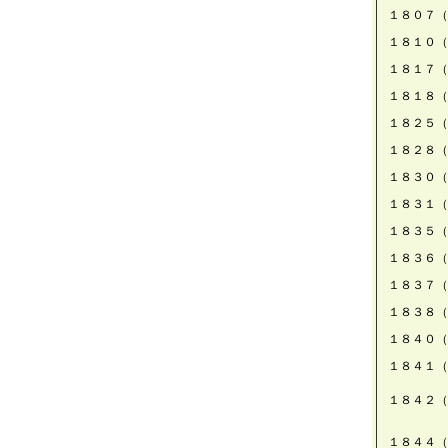
１８０７（
１８１０（
１８１７（
１８１８（
１８２５（
１８２８（
１８３０（
１８３１（
１８３５（
１８３６（
１８３７（
１８３８（
１８４０（
１８４１（
１８４２（
１８４４（