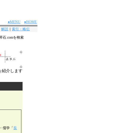
●MENU
●HOME
｜
解説
｜
索引・略伝
琴石.comを検索
を紹介します
・儒学「
長