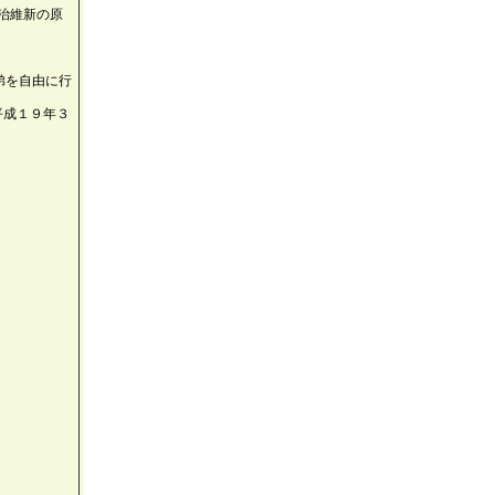
治維新の原
弟を自由に行
平成１９年３