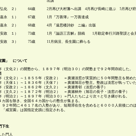
出講
弘化 ２）
64歳
2月再び大村藩へ出講 4月再び長崎に遊ぶ 5月再び
嘉永 １）
67歳
1月『万善簿』一万善達成
嘉永 ２）
68歳
4月『遠思楼詩鈔 ニ編』出版
安政 １）
73歳
1月『論語三言解』脱稿 1月勘定奉行川路聖謨と会
安政 ３）
75歳
11月病没、長生園に葬らる
宜園」 について
年（文化２）の開塾から、１８９７年（明治３０）の閉塾まで９２年間存続した。
遷
年（文化２）～１８５５年（安政２） ＝廣瀬淡窓が実質的に５０年間塾主を努め
年（天保１）～１８３６年（天保７） ＝廣瀬旭荘が塾主。塾政は淡窓が執ってい
年（安政２）～１８６２年（文久２） ＝廣瀬青邨（淡窓の養子）
年（文久２）～１８７２年（明治２） ＝廣瀬林外（旭荘の長子・淡窓の養子）
年（明治２）～１８９７年（明治３０）＝門人たちにより次々と引き継がれる。
４カ国を除き、全国６４カ国からの塾生が集まる。
、９２年間に４６１７名の入塾があり、短期滞在生を含めると６０００人前後にの
、「咸宜園」は国指定史蹟に指定される。
門下生
した門人