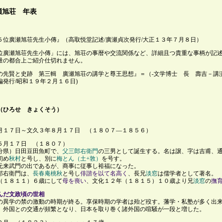
瀬旭荘 年表
５位廣瀬旭荘先生小傳』（高取悦堂記述/廣瀬貞次発行/大正１３年７月８日）
位廣瀬旭荘先生小傳」には、旭荘の事暦や交流関係など、詳細且つ貴重な事柄が記
量の都合上ご紹介仕切れません。
の先賢と史跡 第三輯 廣瀬旭荘の講学と尊王思想』＝（-文学博士 長 壽吉－講演
編発行/昭和１９年２月１６日)
（ひろせ きょくそう）
月１７日～文久３年８月１７日 （１８０７―１８５６）
５月１７日 （１８０７）
分県）日田豆田魚町で、
父三郎右衛門
の三男として誕生する。名は譲、字は吉甫、
初め
秋村
と号し、別に
梅とん（土+敦）
を号す。
元来武門の出であるが、商事に従事し裕福になった。
郎右衛門は、
長春庵桃秋
と号し
俳諧を以て名高く
、長兄
淡窓
は儒学者として著名。
（１８１１）６歳にして
母を喪い
、文化１２年（１８１５）１０歳より兄
淡窓
の
撫
んだ文政頃の世相
の異学の禁の激動の時期が終る。享保時期の学者は殆ど歿す。藩学・私塾が多く出
。外国との交通が頻繁となり、日本を取り巻く諸外国の喧騒が一段と増した。