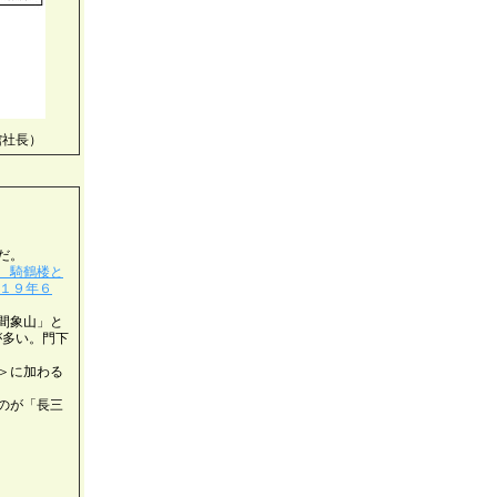
館社長）
だ。
 騎鶴楼と
１９年６
間象山」と
が多い。門下
＞に加わる
のが「長三