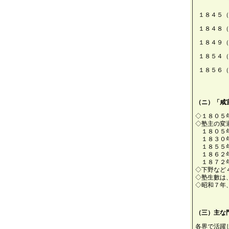
１８４５（
１８４８（
１８４９（
１８５４（
１８５６（
（ニ）「咸
◇１８０５
◇塾主の変
１８０５
１８３０
１８５５
１８６２
１８７２
◇下野など
◇塾生數は
◇昭和７年
（三）主な
各界で活躍