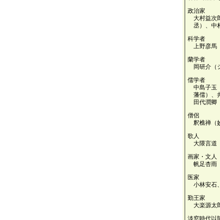
政治家
大村益次
丞）、中
科学者
上野彦馬
蘭学者
岡研介（
儒学者
中島子玉
藩儒）、
田代潤卿
僧侶
釈樵禅（
歌人
大隈言道
画家・文人
帆足杏雨
医家
小林安石
勤王家
大楽源太
淡窓時代以