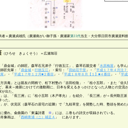
供者＝廣瀬貞雄氏（廣瀬南がい御子孫・廣瀬家
第11代
当主・大分県日田市廣瀬資料
荘
（ひろせ きょくそう） ＝広瀬旭荘
匠「鼎金城」の師匠。森琴石兄弟子「行徳玉江」、森琴石親交者「
水原梅屋
」も学ん
＝師匠先輩：「
鼎金城
・
行徳玉江
」・索引：「
田結荘千里
」・「
平成１７年４月注７
末尾
」・「
平成１７年１２月■２番目
」・「
平成１８年６月【１】■４番目
」・「
平成
緒方洪庵」とは親友の間柄で、松下村塾の「吉田松陰」・「桂小五郎」・また「佐久
ど、幕末～維新にかけての激動期に、日本を変えるきっかけとなった人物との交流
家が出た。
荘」は、「長三洲」に「桂小五郎（木戸孝允）」を紹介、「長三洲」が＜長州勤王派
作った。
荘」が、伏見区（森琴石の居宅の近隣）で「九桂草堂」を開塾した時、塾頭を努めた
能に優れ、兪曲園の「東瀛詩選
※
」には、ニ巻もの詩文が収録されている。
の肖像画は、「
西嶋青浦（ニ）補足Ａ
」 にあります。