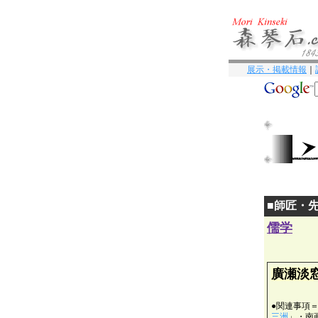
展示・掲載情報
｜
■師匠・
儒学
廣瀬淡
●関連事項
三洲
」・南