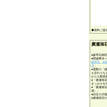
◆資料ご提
廣瀬旭
●森琴石師
●関連事項
森琴石 ●
月
」
●適塾の「
も交わりな
からも勤皇
●「廣瀬旭
きっかけを
●「廣瀬旭
洲」。
●詩文の才
●廣瀬旭荘