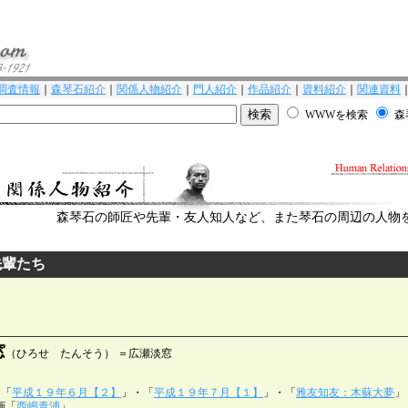
調査情報
｜
森琴石紹介
｜
関係人物紹介
｜
門人紹介
｜
作品紹介
｜
資料紹介
｜
関連資料
WWWを検索
森
森琴石の師匠や先輩・友人知人など、また琴石の周辺の人物
先輩たち
窓
（ひろせ たんそう） ＝広瀬淡窓
＝「
平成１９年６月【２】
」・「
平成１９年７月【１】
」・「
雅友知友：木蘇大夢
」
画「
西嶋青浦
」