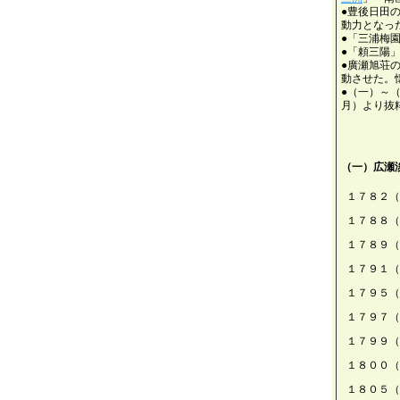
●豊後日田
動力となっ
●「三浦梅
●「頼三陽
●廣瀬旭荘
動させた。
●（一）～
月）より抜
（一）広瀬
１７８２（
１７８８（
１７８９（
１７９１（
１７９５（
１７９７（
１７９９（
１８００（
１８０５（