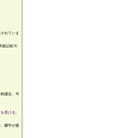
述されていま
速記録/大
通称謙吉、号
育を受ける
。
来、蘭学が盛