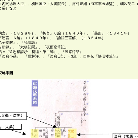
（内閣総理大臣）、横田国臣（大審院長）、河村豊洲（海軍軍医総監）、朝吹英
会長）など
約言』（１８２８年）、『折言』６編（１８４０年）、『義府』（１８４１年）
『迂言 ６編』（１８４０年）、『論語三言解』（１８５４年）
老子摘解』、『読論語』
自新録』、『六橋記聞』、『夜雨寮筆記』
話＝『遠思楼詩鈔 初編・第ニ編』、『淡窓詩話』
『淡窓小品』、『儒林評』、『淡窓日記 七編』、自叙伝『懐旧楼筆記』
家略系図