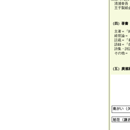
清浦奎吾
王子製紙
（四）著書
主著＝『
経世論＝
註疏＝『
語録＝『
詩集・詩
その他＝
（五）廣瀬