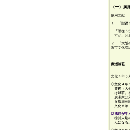
（一）廣
使用文献
１：『贈從
「贈從５
すが、分
２：『大阪
阪市文化課
廣瀬旭荘 
文化４年５
◇文化４年
豊後（大
は旭荘。
廣瀬家は
父廣瀬三
文化８年
◎旭荘が学
徳川末期
んになる