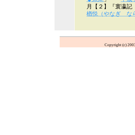
月【２】『寰瀛記（
楢悦（やなぎ な
Copyright (c) 2003