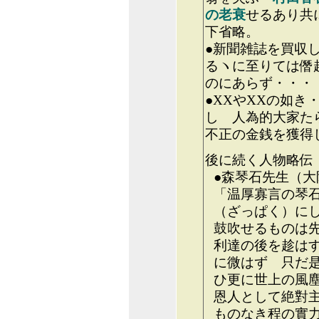
の老衰
せるあり共
下省略。
●新聞雑誌を買収
るヽに至りては僭
のにあらず・・・
●XXやXXの如
し 人為的大家た
不正の金銭を獲得
後に続く人物略伝
●森琴石先生（大
「温厚寡言の琴
（ざっぱく）に
鼓吹せるものは
利達の後を趁は
に微はず 只だ
ひ更に世上の風
恩人として絶對
ものなき程の實