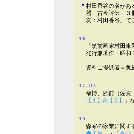
◆
村田香谷の名があ
器 古今評伝 ３
友：村田香谷」で
注６
「筑前画家村田東
発行兼著作・昭和
資料ご提供者＝魚
注７、注８
福博、肥前（佐賀
【１】&【２】
」
注９
森家の家業に関す
◆末尾
」・「
平成