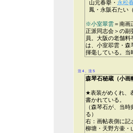
山元春擧・
永松
鳳・永阪石たい
※小室翠雲
＝南画
正派同志会＞の副
員。大阪の老舗料
は、小室翆雲・森
揮毫している。当
注４、注５
森琴石秘蔵（小画
★表装がめくれ、
書かれている。
（森琴石が、当時
る）
右：画帖表側に記
柳塘・天野方壷・