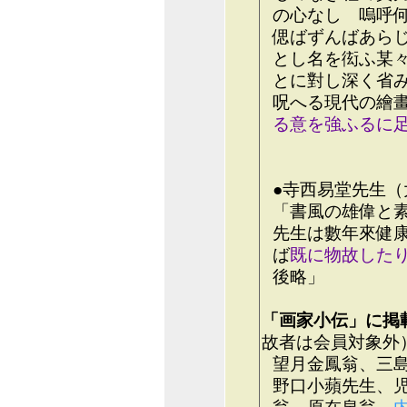
の心なし 嗚呼
偲ばずんばあら
とし名を衒ふ某
とに對し深く省
呪へる現代の繪
る意を強ふるに
●寺西易堂先生（
「書風の雄偉と
先生は數年來健
ば
既に物故した
後略」
「画家小伝」に掲
故者は会員対象外
望月金鳳翁、三
野口小蘋先生、