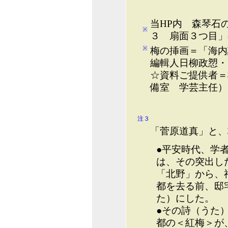
当HP内 森琴石
※
３ 扇面３つ目」
※
梅の挿画＝「海内
編輯人日柳政愬・
☆資料ご提供者＝
備室 学芸主任）
注３
「菅原道真」と、
●平安時代、学
は、その突出し
「北野」から、
都を去る前、邸
た）にした。
●その詩（うた
都の＜紅梅＞が