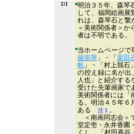
【2】
■
明治３５年、森琴
して、福岡絵画展
れは、森琴石と繋
＜美術関係者＞か
者は不明である。
■
当ホームページで
藤南華
」・「
栗田
帆
」・「村上我石
の控え録に名が出
人也」と紹介する
受けた先輩画家で
美術関係者には「
る。明治４５年６
ある
。
注１
＜南画同志会＞で
堂定壱・永井香圃
くし、「村田香谷