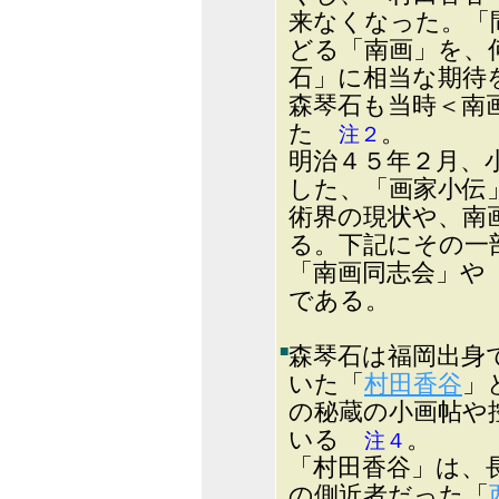
来なくなった。「
どる「南画」を、
石」に相当な期待
森琴石も当時＜南
た
。
注２
明治４５年２月、
した、「画家小伝
術界の現状や、南
る。下記にその
「南画同志会」や
である。
■
森琴石は福岡出身
いた「
村田香谷
」
の秘蔵の小画帖や
いる
。
注４
「村田香谷」は、
の側近者だった「