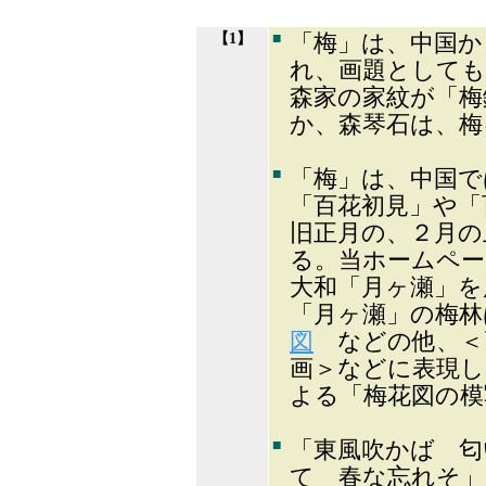
【1】
■
「梅」は、中国か
れ、画題としても
森家の家紋が「
か、森琴石は、梅
■
「梅」は、中国で
「百花初見」や「
旧正月の、２月の
る。当ホームペー
大和「月ヶ瀬」
「月ヶ瀬」の梅林
図
などの他、＜
画＞などに表現し
よる「梅花図の模
■
「東風吹かば 匂
て 春な忘れそ」