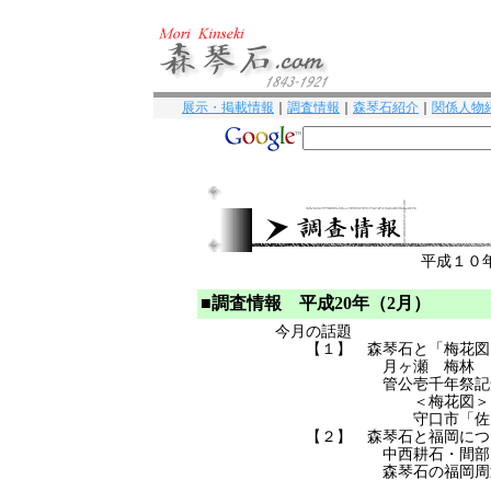
展示・掲載情報
｜
調査情報
｜
森琴石紹介
｜
関係人物
平成１０
■調査情報 平成20年（2月）
今月の話題
【１】 森琴石と「梅花図
月ヶ瀬 梅林
管公壱千年祭記
＜梅花図＞
守口市「佐
【２】 森琴石と福岡につ
中西耕石・間部
森琴石の福岡周