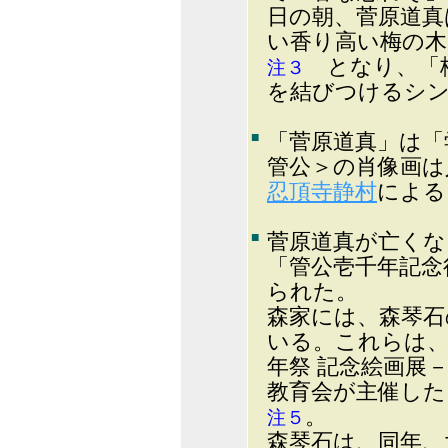
日の朝、菅原道真
い香り高い梅の
となり、「梅
注３
を結びつけるシ
■
「菅原道真」は「
管公＞の肖像画は
忍頂寺静村
によ
■
菅原道真が亡くな
「管公壱千年記念
られた。
森家には、森琴石
いる。これらは、
年祭 記念絵画展
教育会が主催し
。
注５
森琴石は、同年、