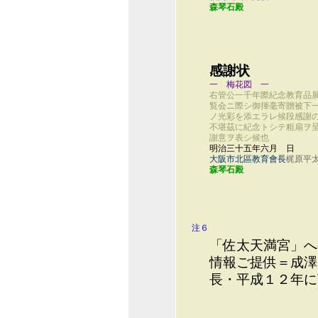
森琴石殿
感謝状
一 梅花図 一
右管公一千年際紀念教育品
覧会ニ際シ御揮毫寄贈被下
ノ光彩を添エラレ候段感謝
不堪茲に紀念トシテ粗扇ヲ
謝意ヲ表シ候也
明治三十五年六月 日
大阪市北區教育會長
梶原平
森琴石殿
注６
「佐太天満宮」へ
情報ご提供＝成澤
長・平成１２年に