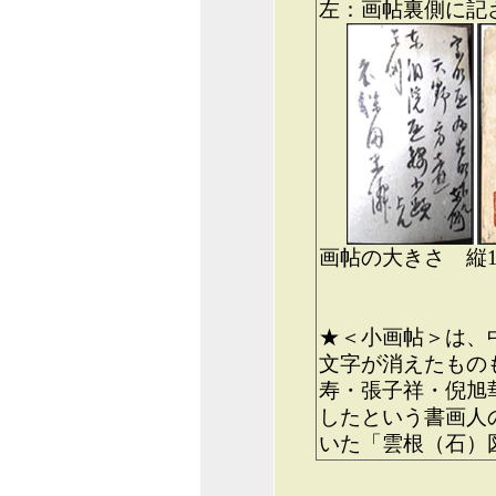
左：画帖裏側に記
画帖の大きさ 縦10,５
★＜小画帖＞は、
文字が消えたもの
寿・張子祥・倪旭
したという書画人
いた「雲根（石）