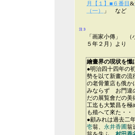
月【１】■６番目
&
（一）
」 など
注３
「画家小傳」 （
５年２月）より
繪畫界の現状を懺
●明治四十四年の
勢を以て新畫の流
の老骨董店も俄か
みならず お門違
だの展覧會だの美
工迄も大繁昌を極
も殖へて來た・・
●顧みれは過去二
壱
翁、
永井香圃
翁
翁を失ふ
村田香