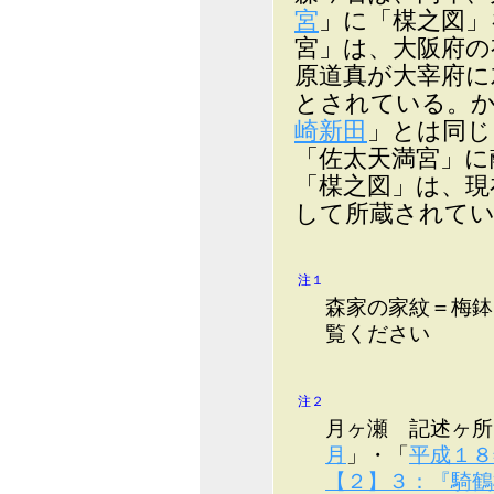
宮
」に「楳之図
宮」は、大阪府の
原道真が大宰府に
とされている。
崎新田
」とは同じ
「佐太天満宮」に
「楳之図」は、現
して所蔵されて
注１
森家の家紋＝梅鉢
覧ください
注２
月ヶ瀬 記述ヶ所
月
」・「
平成１８
【２】３：『騎鶴