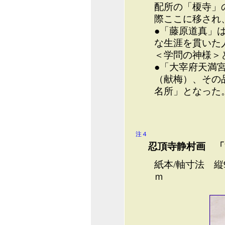
配所の「榎寺」
際ここに移され
●「藤原道真」
な生涯を貫いた
＜学問の神様＞
●「大宰府天満
（献梅）、その
名所」となった
注４
忍頂寺静村画 「
紙本/軸寸法 縦94
ｍ 