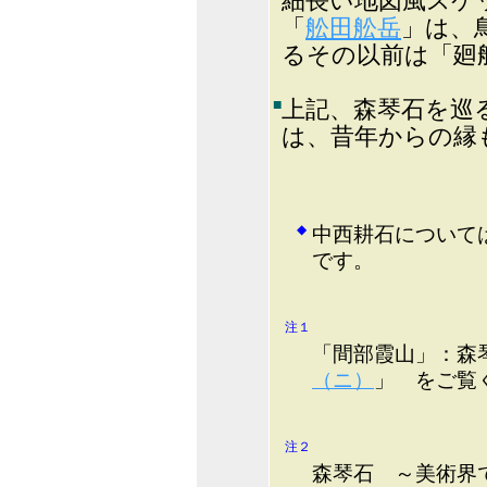
細長い地図風スケ
「
舩田舩岳
」は、
るその以前は「廻
■
上記、森琴石を巡
は、昔年からの縁
◆
中西耕石について
です。
注１
「間部霞山」：森
（ニ）
」 をご覧
注２
森琴石 ～美術界