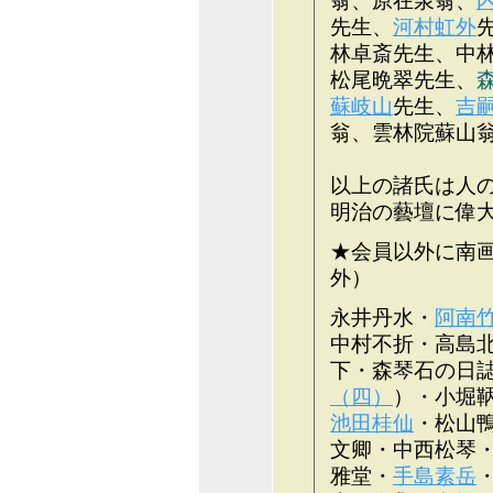
翁、原在泉翁、
先生、
河村虹外
林卓斎先生、中
松尾晩翠先生、
蘇岐山
先生、
吉
翁、雲林院蘇山
以上の諸氏は人
明治の藝壇に偉
★会員以外に南
外）
永井丹水・
阿南
中村不折・高島
下・森琴石の日
（四）
）・小堀
池田桂仙
・松山
文卿・中西松琴
雅堂・
手島素岳