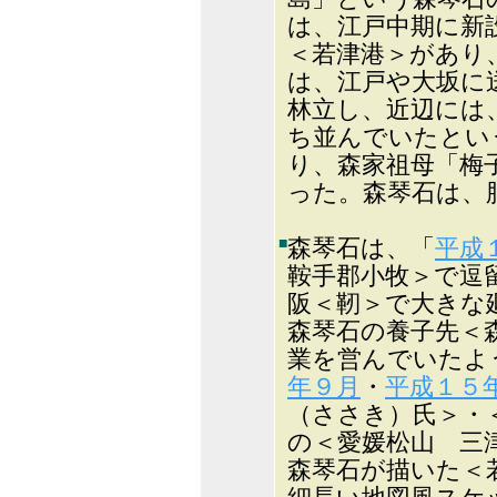
は、江戸中期に新
＜若津港＞があり
は、江戸や大坂に
林立し、近辺には
ち並んでいたとい
り、森家祖母「梅
った。森琴石は、
■
森琴石は、「
平成
鞍手郡小牧＞で逗
阪＜靭＞で大きな
森琴石の養子先＜
業を営んでいた
年９月
・
平成１５
（ささき）氏＞・
の＜愛媛松山 三
森琴石が描いた＜