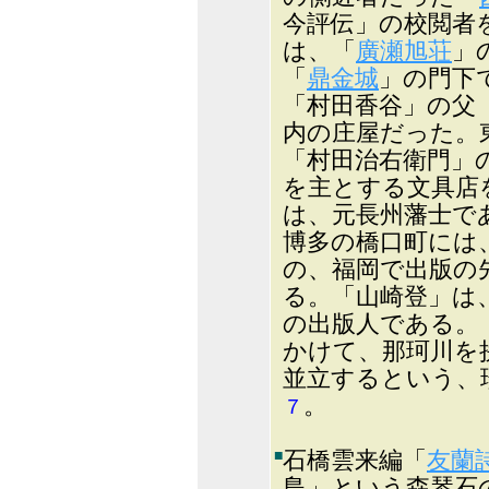
今評伝」の校閲
は、「
廣瀬旭荘
」
「
鼎金城
」の門下
「村田香谷」の父
内の庄屋だった。
「村田治右衛門」
を主とする文具店
は、元長州藩士
博多の橋口町には
の、福岡で出版の
る。「山崎登」は
の出版人である。
かけて、那珂川を
並立するという、
。
７
■
石橋雲来編「
友蘭
島」という森琴石