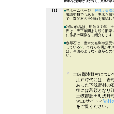
森琴石とはゆかりが深く、足跡の多
【1】
■
当ホームページ「
解説：美濃
審議委員でもある、妻木八幡
で、森琴石の掛け軸を確認し
■
2点の作品は、明治３７年、
氏は、天正年間より続く旧家
に作品の画像をご紹介しま
■
森琴石は、妻木の名刹や窯元
している
。それらを明かす
※
は、今回のような＜森琴石の
い。
※
土岐郡浅野村につい
江戸時代には、岩村
あった下浅野村80
後には幕領となり
土岐郡肥田町浅野
WEBサイト＜
岩村の
をご覧ください。