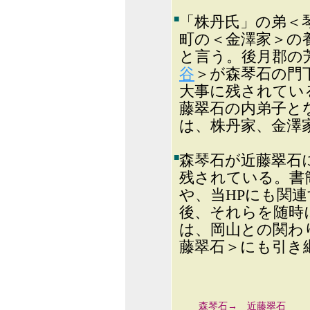
■
「株丹氏」の弟＜
町の＜金澤家＞の
と言う。後月郡の
谷
＞が森琴石の門
大事に残されてい
藤翠石の内弟子と
は、株丹家、金澤
■
森琴石が近藤翠石
残されている。書
や、当HPにも関連
後、それらを随時
は、岡山との関わ
藤翠石＞にも引き
森琴石→ 近藤翠石