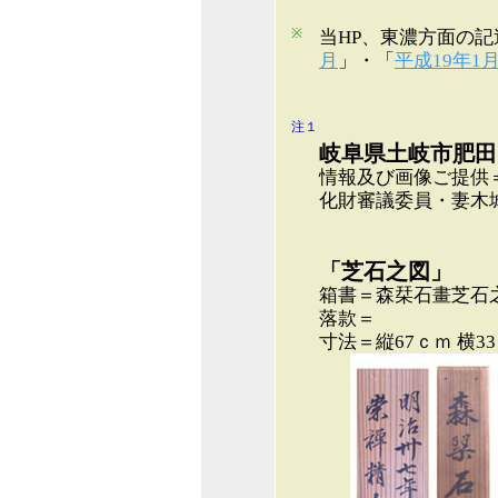
※
当HP、東濃方面の記
月
」・「
平成19年1
注１
岐阜県土岐市肥田
情報及び画像ご提供
化財審議委員・妻木
「芝石之図」
箱書＝森栞石畫芝石
落款＝
寸法＝縦67ｃｍ 横3