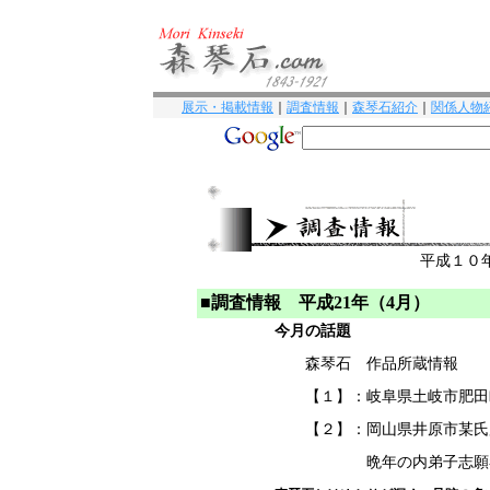
展示・掲載情報
｜
調査情報
｜
森琴石紹介
｜
関係人物
平成１０
■調査情報 平成21年（4月）
今月の話題
森琴石 作品所蔵情報
【１】：岐阜県土岐市肥田
【２】：岡山県井原市某氏
晩年の内弟子志願