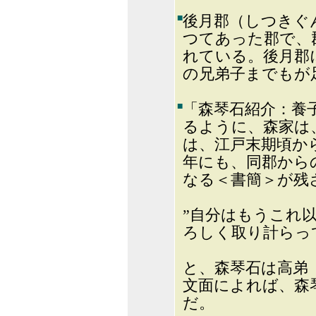
■
後月郡（しつきぐ
つてあった郡で、
れている。後月郡
の兄弟子までもが
■
「森琴石紹介：
るように、森家は
は、江戸末期頃か
年にも、同郡から
なる＜書簡＞が残
”自分はもうこれ
ろしく取り計らっ
と、森琴石は高弟
文面によれば、森
だ。