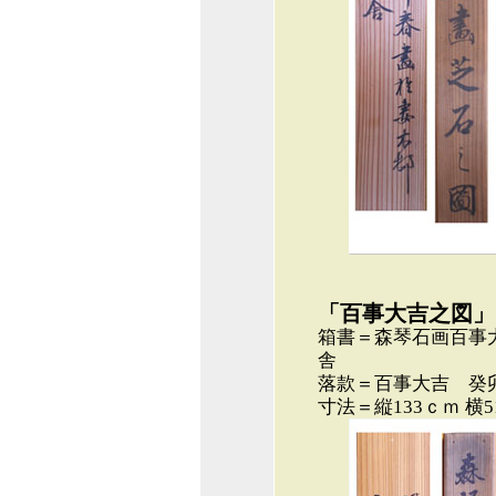
「百事大吉之図」
箱書＝森琴石画百事
舎
落款＝百事大吉 癸
寸法＝縦133ｃｍ 横