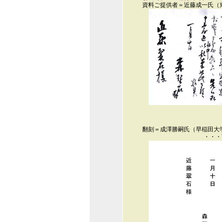
資料ご提供者＝近藤成一氏（
翻刻＝成澤勝嗣氏（早稲田大
・・・