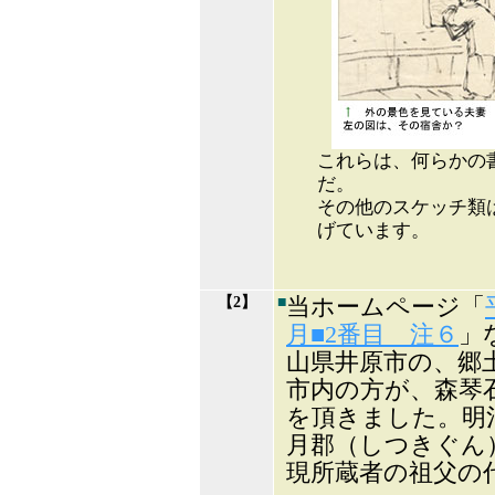
これらは、何らかの
だ。
その他のスケッチ類
げています。
【2】
■
当ホームページ「
月■2番目 注６
」
山県井原市の、郷
市内の方が、森琴
を頂きました。明
月郡（しつきぐん
現所蔵者の祖父の