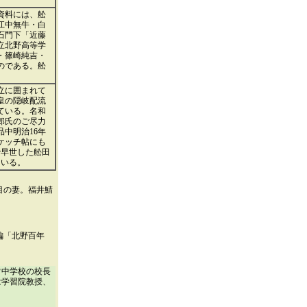
資料には、舩
江中無牛・白
石門下「近藤
立北野高等学
・篠崎純吉・
のである。舩
立に囲まれて
皇の隠岐配流
ている。名和
郎氏のご尽力
中明治16年
ケッチ帖にも
で早世した舩田
ている。
目の妻。福井鯖
編「北野百年
常中学校の校長
は学習院教授、