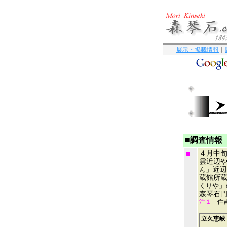
展示・掲載情報
｜
■調査情報
■
４月中旬
雲近辺
ん
」近辺
蔵館所
くりや
」
森琴石
注１
住吉
立久恵峡