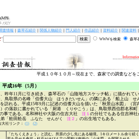
調査情報
｜
森琴石紹介
｜
関係人物紹介
｜
門人紹介
｜
作品紹介
｜
資料紹介
｜
関連資料
WWWを検索
森琴石
平成１０年１０月～現在まで、森家での調査などを
 平成16年（5月）
、昨年11月に引き続き、森琴石の「山陰地方スケッチ帖」に描かれて
や、鳥取県の名峰「伯耆大山
ほうきだいせん
」の隣にある「船上山
せ
を訪れる。平成15年9月に記述の伯耆大山を描いた「秋景山水図」（宮
蔵）の落款に書かれている「厨港
くりやこう
」は、鳥取県西伯郡名和
の事である。名和神社や大阪の住吉大社
注１
の分社でもある住吉神社
門弟「舩田舩岳
ふなた せんがく
注２
」の出生地でもある。
大社リンク：
(1)
(2)
「たちくえきょう」と読む。所原の少し先にある秘境。1キロメートル余り続
肌を見せる奇岩・柱石がそびえ立つ景観は南画の「山水図」を髣髴させる。