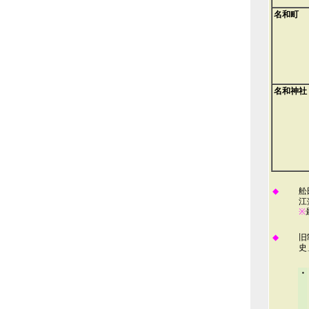
名和町
名和神社
◆
舩
江
※
◆
旧
史
・