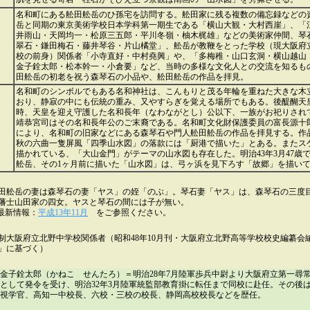
名和町にある舩田舩岳のひ孫宅を訪問する。舩田家に残る複数の備忘録などの
岳と同期の東京美術学校日本学科第一期生である「横山大観・大村西崖」、「
井雨山・天岡均一・松原三五郎・平川冬嶺・柚木梶雄」などの美術家仲間、琴
翠石・鎌田梅石・藤井琴谷・片山橘堂」、舩岳が教鞭をとった学校（現大阪府
校の前身）関係者「小寺直好・中村堯興」や、「多梅稚・山口玄洞・横山越山
金子銓太郎・松本幹一・小倉要」など、当時の多様な文化人との交流を知るも
田舩岳の初老を祝う森琴石の小品や、舩田舩岳の作品を拝見。
名和町のシンボルでもある名和神社は、こんもりと茂る年輪を重ねた大きな木
おり、静寂の中にも伝統の重み、又やすらぎを覚える場所でもある。後醍醐天
時、天皇を迎え守護した名和長年（なわながとし）公以下、一族がお祀りされ
靖恭宮司はその名和長年公のご末裔である。名和町文化財保護委員の富長源十
により、名和町の旧家などにある森琴石や門人舩田舩岳の作品を拝見する。作品
秋の六曲一隻屏風「四季山水図」の落款には「厨港で描いた」とある。またス
描かれている、「大山金門」がテーマの山水図も存在した。明治43年3月47歳
舩岳、その1ヶ月前に描いた「山水図」は、弓ヶ浜を見下ろす「故郷」を描い
田舩岳の妻は森琴石の妻「ヤス」の姪「のぶ」。琴石妻「ヤス」は、森琴石の三度
藩士山田家の四女。ヤスと琴石の間には子が無い。
最新情報：
平成13年11月
をご参照ください。
制大阪府立北野中学校関係者（昭和48年10月刊・大阪府立北野高等学校校史編纂会
」に基づく）
金子銓太郎（かねこ せんたろ）＝明治28年7月陸軍歩兵中尉より大阪府立第一尋
として発令を受け、明治32年3月陸軍統監部教育掛に転任まで同校に赴任。その後
視学官、高知一中校長、六校・三校の校長、静岡高校校長などを歴任。