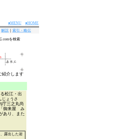
●MENU
●HOME
｜
解説
｜
索引・略伝
.comを検索
ご紹介します
いる松江・出
んじょうさ
内庁三之丸尚
町「御来屋
み
があり、また
く、露出した岩